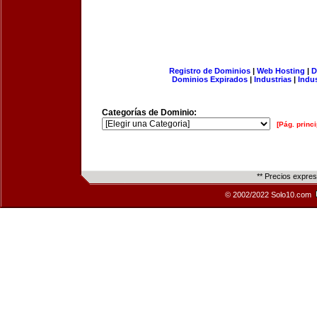
Registro de Dominios
|
Web Hosting
|
D
Dominios Expirados
|
Industrias
|
Indu
Categorías de Dominio:
[Pág. princi
** Precios expre
© 2002/2022 Solo10.com